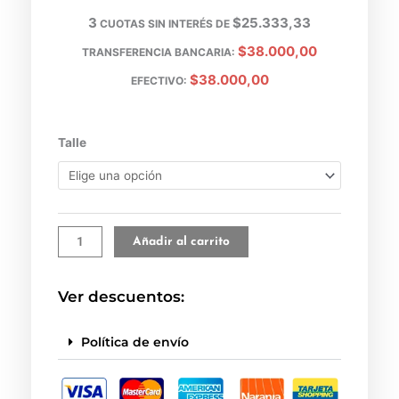
3
$25.333,33
CUOTAS SIN INTERÉS DE
$38.000,00
TRANSFERENCIA BANCARIA:
$38.000,00
EFECTIVO:
Jean
Talle
Jordania
cantidad
Añadir al carrito
Ver descuentos:
Política de envío