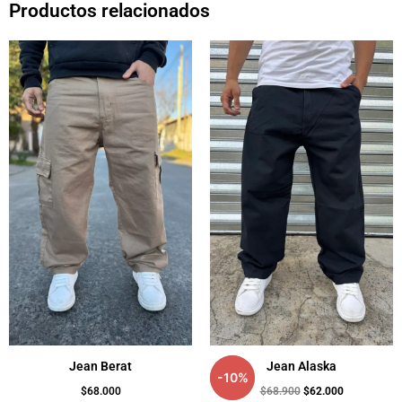
Productos relacionados
El
El
precio
precio
original
actual
era:
es:
$68.900.
$62.000.
Jean Berat
Jean Alaska
-
10
%
$
68.000
$
68.900
$
62.000