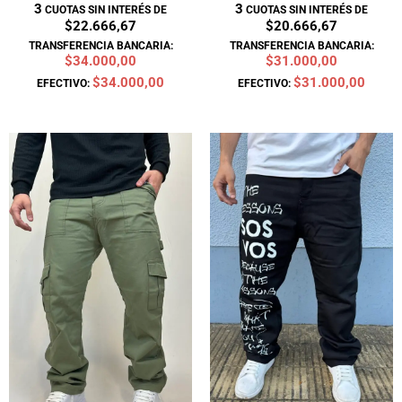
3
3
CUOTAS SIN INTERÉS DE
CUOTAS SIN INTERÉS DE
$22.666,67
$20.666,67
TRANSFERENCIA BANCARIA:
TRANSFERENCIA BANCARIA:
$34.000,00
$31.000,00
$34.000,00
$31.000,00
EFECTIVO:
EFECTIVO:
El
El
El
El
precio
precio
precio
precio
original
actual
original
actual
era:
es:
era:
es:
$70.000.
$63.000.
$64.900.
$58.400.