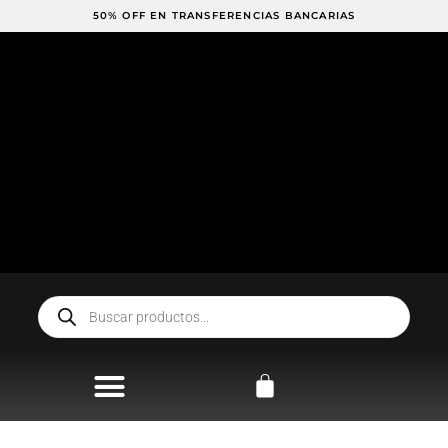
Ir
50% OFF EN TRANSFERENCIAS BANCARIAS
al
contenido
Búsqueda
de
productos
Carrito