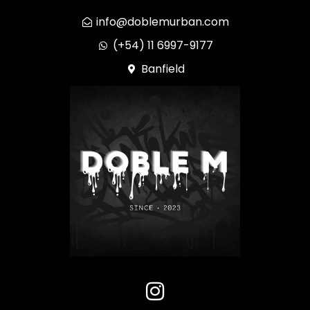
info@doblemurban.com
(+54) 11 6997-9177
Banfield
I
n