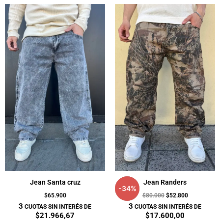
El
El
precio
precio
original
actual
era:
es:
$80.000.
$52.800.
Jean Santa cruz
Jean Randers
-
34
%
$
65.900
$
80.000
$
52.800
3
3
CUOTAS SIN INTERÉS DE
CUOTAS SIN INTERÉS DE
$21.966,67
$17.600,00