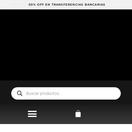
Ir
50% OFF EN EFECTIVO
50% OFF EN TRANSFERENCIAS BANCARIAS
al
contenido
Búsqueda
de
productos
Carrito