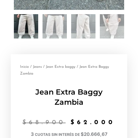
Inicio
/
Jeans
/
Jean Extra baggy
/ Jean Extra Baggy
Zambia
Jean Extra Baggy
Zambia
El
El
$
68.900
$
62.000
precio
pre
3
$20.666,67
CUOTAS SIN INTERÉS DE