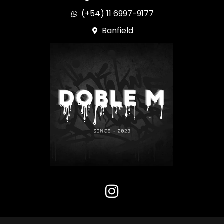
(+54) 11 6997-9177
Banfield
I
n
s