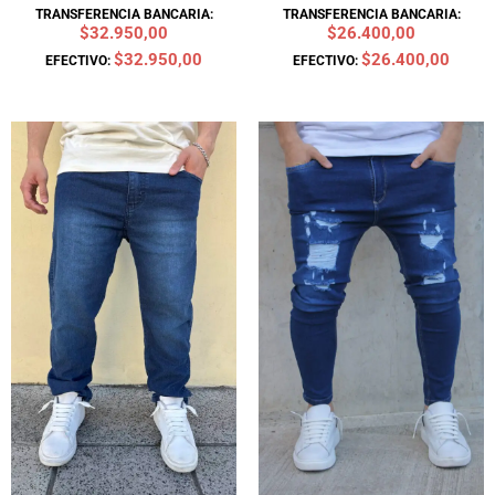
TRANSFERENCIA BANCARIA:
TRANSFERENCIA BANCARIA:
$32.950,00
$26.400,00
$32.950,00
$26.400,00
EFECTIVO:
EFECTIVO:
El
El
El
El
precio
precio
precio
precio
original
actual
original
actual
era:
es:
era:
es:
$52.900.
$47.600.
$52.900.
$22.000.