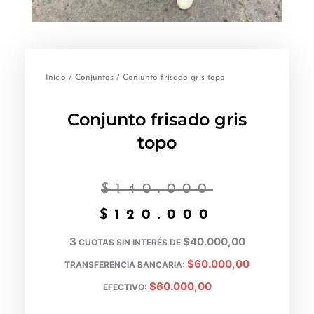
Inicio
/
Conjuntos
/ Conjunto frisado gris topo
Conjunto frisado gris
topo
El
El
$
140.000
precio
precio
$
120.000
origina
actual
3
$40.000,00
CUOTAS SIN INTERÉS DE
$60.000,00
TRANSFERENCIA BANCARIA:
era:
es:
$60.000,00
EFECTIVO:
$140.00
$120.00