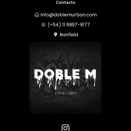
Contacto
info@doblemurban.com
(+54) 11 6997-9177
Banfield
I