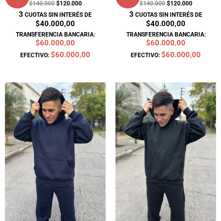
$
140.000
$
120.000
$
140.000
$
120.000
3
3
CUOTAS SIN INTERÉS DE
CUOTAS SIN INTERÉS DE
$40.000,00
$40.000,00
TRANSFERENCIA BANCARIA:
TRANSFERENCIA BANCARIA:
$60.000,00
$60.000,00
$60.000,00
$60.000,00
EFECTIVO:
EFECTIVO:
El
El
El
El
precio
precio
precio
precio
original
actual
original
actual
era:
es:
era:
es:
$140.000.
$120.000.
$140.000.
$120.000.