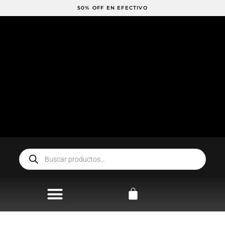
Ir
50% OFF EN EFECTIVO
al
contenido
Búsqueda
de
productos
Carrito