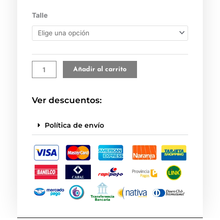
Conjunto
Talle
frisado
gris
topo
cantidad
Añadir al carrito
Ver descuentos:
Política de envío