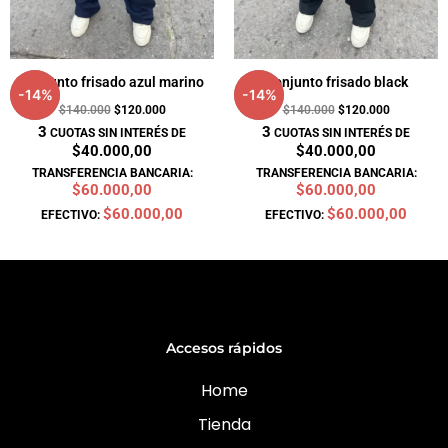
Conjunto frisado azul marino
Conjunto frisado black
-
14
%
-
14
%
$
140.000
$
120.000
$
140.000
$
120.000
3
3
CUOTAS SIN INTERÉS DE
CUOTAS SIN INTERÉS DE
$40.000,00
$40.000,00
TRANSFERENCIA BANCARIA:
TRANSFERENCIA BANCARIA:
$60.000,00
$60.000,00
$60.000,00
$60.000,00
EFECTIVO:
EFECTIVO:
Accesos rápidos
Home
Tienda