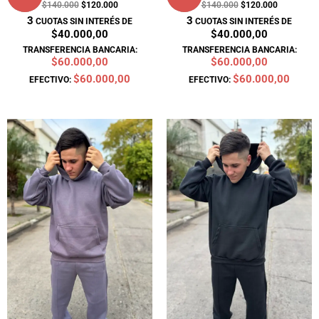
$
140.000
$
120.000
$
140.000
$
120.000
3
3
CUOTAS SIN INTERÉS DE
CUOTAS SIN INTERÉS DE
$40.000,00
$40.000,00
TRANSFERENCIA BANCARIA:
TRANSFERENCIA BANCARIA:
$60.000,00
$60.000,00
$60.000,00
$60.000,00
EFECTIVO:
EFECTIVO:
El
El
El
El
precio
precio
precio
precio
original
actual
original
actual
era:
es:
era:
es:
$140.000.
$120.000.
$140.000.
$120.000.