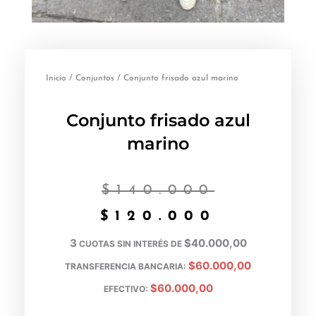
Inicio
/
Conjuntos
/ Conjunto frisado azul marino
Conjunto frisado azul
marino
El
El
$
140.000
precio
precio
$
120.000
origina
actual
3
$40.000,00
CUOTAS SIN INTERÉS DE
$60.000,00
TRANSFERENCIA BANCARIA:
era:
es:
$60.000,00
EFECTIVO:
$140.00
$120.00