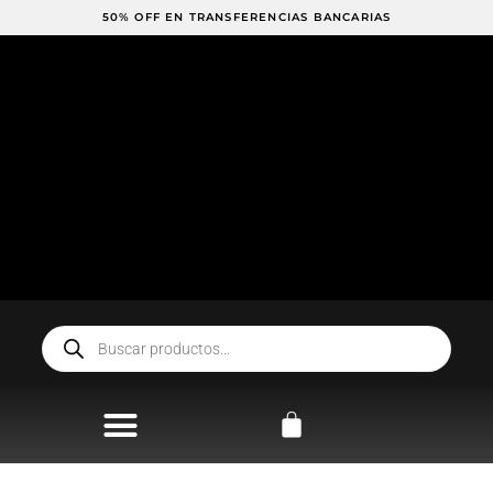
Ir
50% OFF EN EFECTIVO
50% OFF EN TRANSFERENCIAS BANCARIAS
al
contenido
Búsqueda
de
productos
Carrito