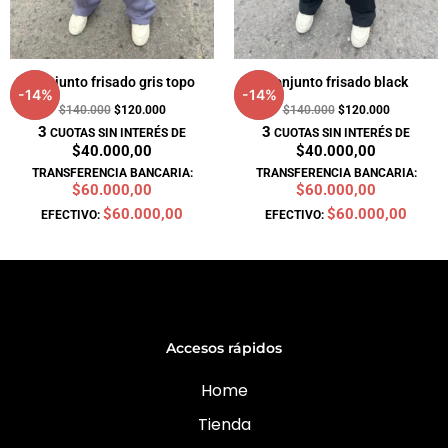
Conjunto frisado gris topo
Conjunto frisado black
-
14
%
-
14
%
$
140.000
$
120.000
$
140.000
$
120.000
3
3
CUOTAS SIN INTERÉS DE
CUOTAS SIN INTERÉS DE
$40.000,00
$40.000,00
TRANSFERENCIA BANCARIA:
TRANSFERENCIA BANCARIA:
$60.000,00
$60.000,00
$60.000,00
$60.000,00
EFECTIVO:
EFECTIVO:
Accesos rápidos
Home
Tienda