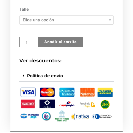
Conjunto
Talle
frisado
azul
marino
cantidad
Añadir al carrito
Ver descuentos:
Política de envío