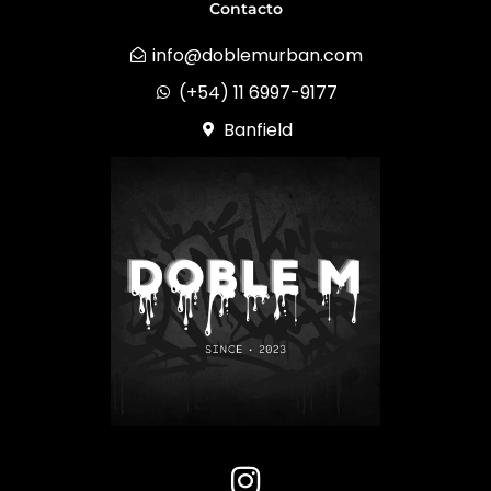
Contacto
info@doblemurban.com
(+54) 11 6997-9177
Banfield
I