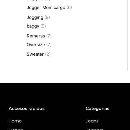
Jogger Mom cargo
6
Jogging
9
baggy
9
Remeras
7
Oversize
7
Sweater
2
Accesos rápidos
Categorías
Home
Jeans