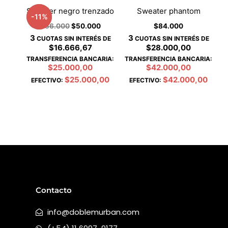
Sweater negro trenzado
Sweater phantom
-
11
%
$
56.000
$
50.000
$
84.000
3
3
CUOTAS SIN INTERÉS DE
CUOTAS SIN INTERÉS DE
$16.666,67
$28.000,00
TRANSFERENCIA BANCARIA:
TRANSFERENCIA BANCARIA:
$25.000,00
$42.000,00
$25.000,00
$42.000,00
EFECTIVO:
EFECTIVO:
Contacto
info@doblemurban.com