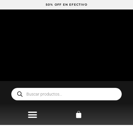
Ir
50% OFF EN EFECTIVO
al
contenido
Búsqueda
de
productos
Carrito