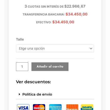
3
$22.966,67
CUOTAS SIN INTERÉS DE
$34.450,00
TRANSFERENCIA BANCARIA:
$34.450,00
EFECTIVO:
Jean
Talle
baggy
Brasil
cantidad
Añadir al carrito
Ver descuentos:
Política de envío