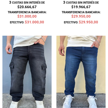
3
3
CUOTAS SIN INTERÉS DE
CUOTAS SIN INTERÉS DE
$20.666,67
$19.966,67
TRANSFERENCIA BANCARIA:
TRANSFERENCIA BANCARIA:
$31.000,00
$29.950,00
$31.000,00
$29.950,00
EFECTIVO:
EFECTIVO:
El
El
El
El
precio
precio
precio
precio
original
actual
original
actual
era:
es:
era:
es:
$68.900.
$62.000.
$52.900.
$47.600.