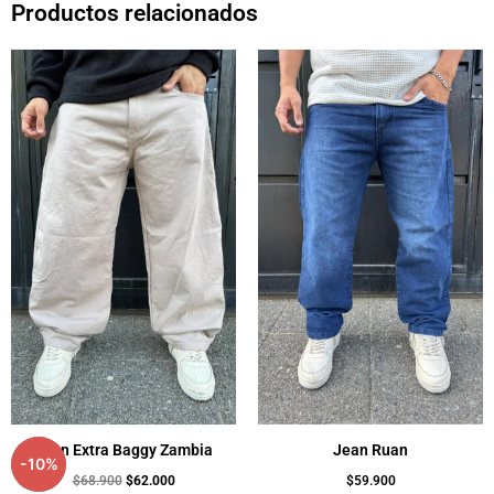
Productos relacionados
El
El
precio
precio
original
actual
era:
es:
$68.900.
$62.000.
Jean Extra Baggy Zambia
Jean Ruan
-
10
%
$
68.900
$
62.000
$
59.900