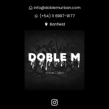
info@doblemurban.com
(+54) 11 6997-9177
Banfield
I
n